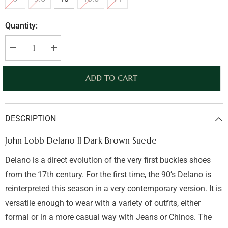
Quantity:
Decrease
Increase
quantity
quantity
for
for
John
John
ADD TO CART
Lobb
Lobb
Delano
Delano
II
II
Dark
Dark
Brown
Brown
DESCRIPTION
Suede
Suede
John Lobb Delano II Dark Brown Suede
Delano is a direct evolution of the very first buckles shoes
from the 17th century. For the first time, the 90’s Delano is
reinterpreted this season in a very contemporary version. It is
versatile enough to wear with a variety of outfits, either
formal or in a more casual way with Jeans or Chinos. The