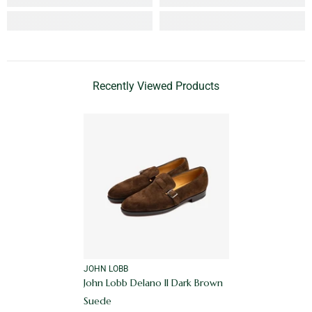
Recently Viewed Products
VENDOR:
JOHN LOBB
John Lobb Delano II Dark Brown
Suede